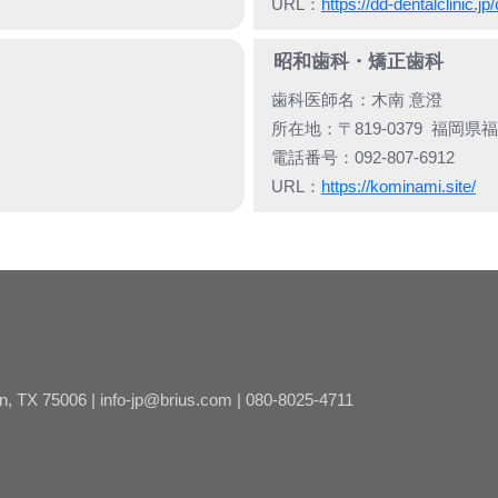
URL：
https://dd-dentalclinic.jp/c
昭和歯科・矯正歯科
歯科医師名：
木南 意澄
所在地：
〒819-0379
福岡県福
電話番号：
092-807-6912
URL：
https://kominami.site/
on, TX 75006 |
info-jp@brius.com | 080-8025-4711