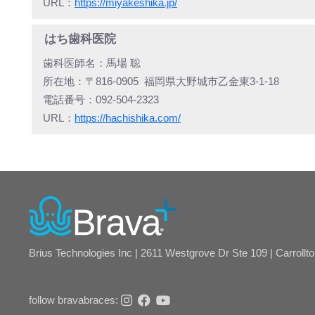
URL：
https://miyakeshika.jp/
はち歯科医院
歯科医師名：
馬場 聡
所在地：
〒816-0905
福岡県大野城市乙金東3-1-18
電話番号：
092-504-2323
URL：
https://hachishika.com/
Brius Technologies Inc | 2611 Westgrove Dr Ste 109 | Carrollt
follow bravabraces: